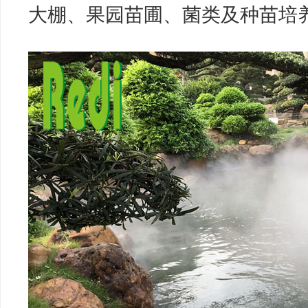
大棚、果园苗圃、菌类及种苗培