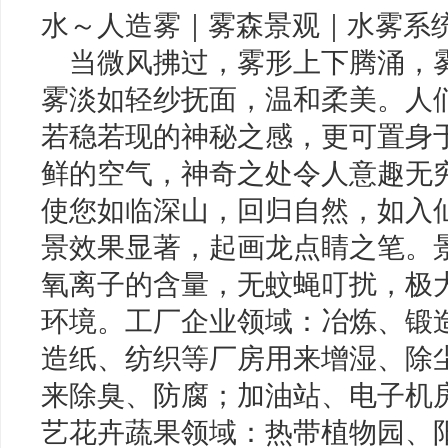
水～人造雾｜雾森景观｜水雾系
当微风拂过，雾形上下腾涌，
雾淡如轻纱抚面，温和柔美。人
若稳若现的神秘之感，更可置身
鲜的空气，神奇之处令人意趣无
使您如临深山，回归自然，如入
景效果显著，起画龙点睛之笔。
氧离子的含量，无蚊蝇叮扰，极
环境。工厂企业领域：冶炼、锻
造纸、纺织等厂房用来增湿、除
来除臭、防腐；加油站、电子机
艺花卉蔬果领域：热带植物园、